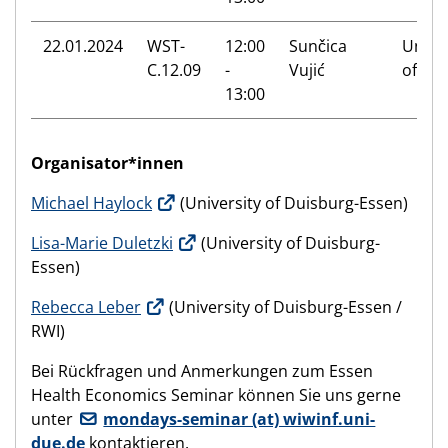
22.01.2024
WST-
12:00
Sunčica
Univer
C.12.09
-
Vujić
of An
13:00
Organisator*innen
Michael Haylock
(University of Duisburg-Essen)
Lisa-Marie Duletzki
(University of Duisburg-
Essen)
Rebecca Leber
(University of Duisburg-Essen /
RWI)
Bei Rückfragen und Anmerkungen zum Essen
Health Economics Seminar können Sie uns gerne
unter
mondays-seminar (at) wiwinf.uni-
due.de
kontaktieren.