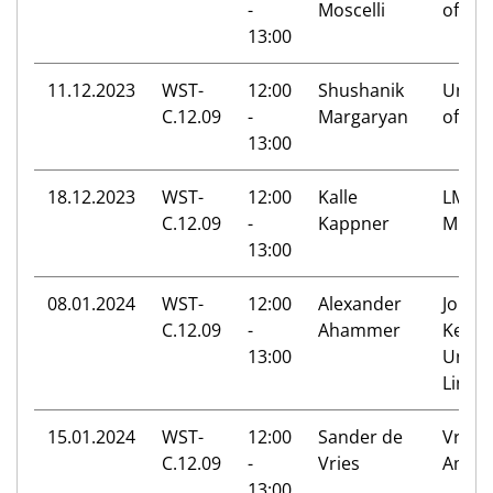
-
Moscelli
of Sur
13:00
11.12.2023
WST-
12:00
Shushanik
Univer
C.12.09
-
Margaryan
of Po
13:00
18.12.2023
WST-
12:00
Kalle
LMU
C.12.09
-
Kappner
Muni
13:00
08.01.2024
WST-
12:00
Alexander
Johan
C.12.09
-
Ahammer
Keple
13:00
Univer
Linz
15.01.2024
WST-
12:00
Sander de
Vrije 
C.12.09
-
Vries
Amst
13:00