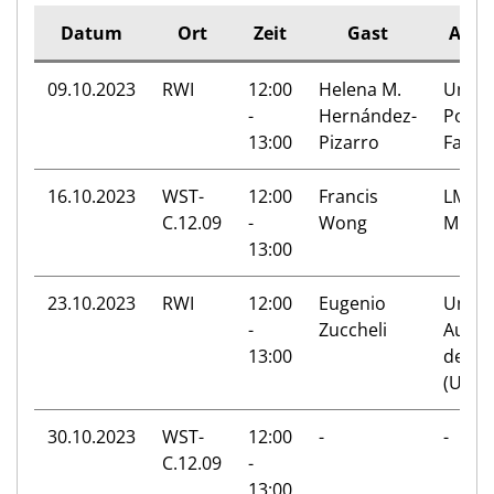
Datum
Ort
Zeit
Gast
Affil
09.10.2023
RWI
12:00
Helena M.
Univer
-
Hernández-
Pomp
13:00
Pizarro
Fabra
16.10.2023
WST-
12:00
Francis
LMU
C.12.09
-
Wong
Muni
13:00
23.10.2023
RWI
12:00
Eugenio
Unive
-
Zuccheli
Autó
13:00
de Ma
(UAM)
30.10.2023
WST-
12:00
-
-
C.12.09
-
13:00