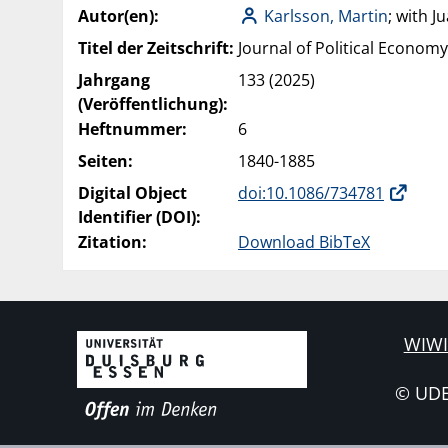
Autor(en):
Karlsson, Martin
; with J
Titel der Zeitschrift:
Journal of Political Economy
Jahrgang
133 (2025)
(Veröffentlichung):
Heftnummer:
6
Seiten:
1840-1885
Digital Object
doi:10.1086/734781
Identifier (DOI):
Zitation:
Download BibTeX
WIWI
© UD