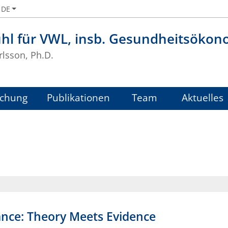
DE
uhl für VWL, insb. Gesundheitsökon
rlsson, Ph.D.
schung
Publikationen
Team
Aktuelles
nce: Theory Meets Evidence