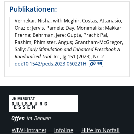
Publikationen:
Vernekar, Nisha; with Meghir, Costas; Attanasio,
Orazio; Jervis, Pamela; Day, Monimalika; Makkar,
Prerna; Behrman, Jere; Gupta, Prachi; Pal,
Rashim; Phimister, Angus; Grantham-McGregor,
Sally:
Early Stimulation and Enhanced Preschool: A
Randomized Trial
. In:
, Jg.151 (
2023
), Nr. 2.
doi:10.1542/peds.2023-060221H
WIWI-Intranet
Infoline
Hilfe im Notfall