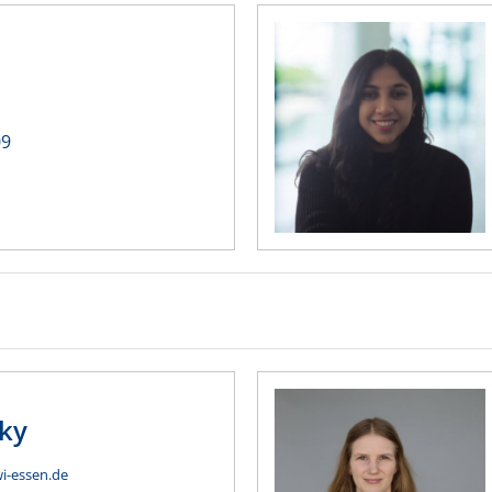
09
ky
wi-essen.de