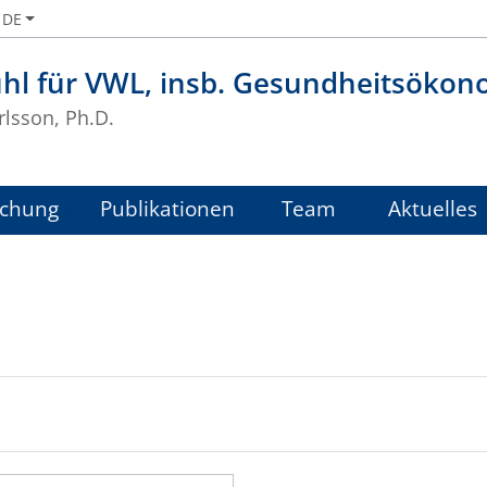
DE
uhl für VWL, insb. Gesundheitsökon
rlsson, Ph.D.
schung
Publikationen
Team
Aktuelles