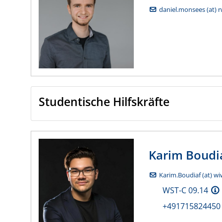
daniel.monsees (at) r
Studentische Hilfskräfte
Karim
Boudi
Karim.Boudiaf (at) wi
WST-C 09.14
+491715824450