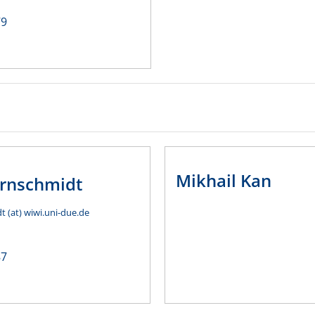
79
Mikhail
Kan
rnschmidt
 (at) wiwi.uni-due.de
87