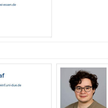
wi-essen.de
af
winf.uni-due.de