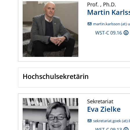
Prof.
,
Ph.D.
Martin
Karls
martin.karlsson (at) 
WST-C 09.16
Hochschulsekretärin
Sekretariat
Eva
Zielke
sekretariat.goek (at) 
WST-C.09.13