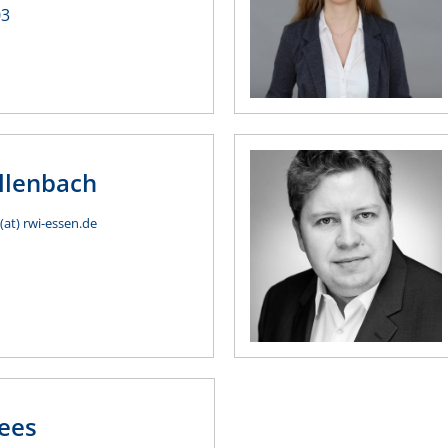
03
llenbach
(at) rwi-essen.de
ees