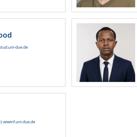
ood
tud.uni-due.de
) wiwinf.uni-due.de