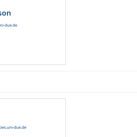
son
uni-due.de
ibes.uni-due.de