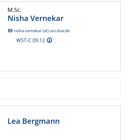
M.Sc.
Nisha
Vernekar
nisha.vernekar (at) uni-due.de
WST-C 09.12
Lea
Bergmann