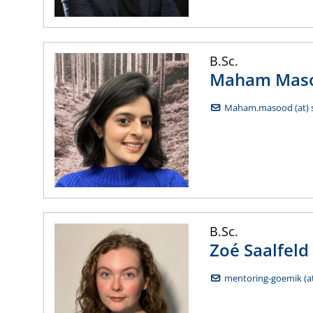
B.Sc.
Maham
Mas
Maham.masood (at) s
B.Sc.
Zoé
Saalfeld
mentoring-goemik (at